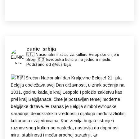
eunic_srbija
🇪🇺 Nacionalni instituti za kulturu Evropske unije u
Srbiji 🇷🇸 Evropska kultura na jednom mestu.
Podržano od @eusrbija