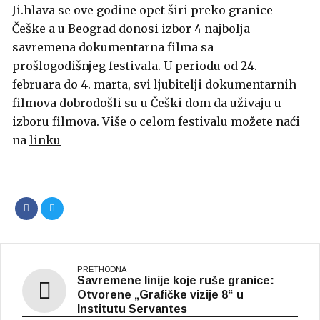
Ji.hlava se ove godine opet širi preko granice
Češke a u Beograd donosi izbor 4 najbolja
savremena dokumentarna filma sa
prošlogodišnjeg festivala. U periodu od 24.
februara do 4. marta, svi ljubitelji dokumentarnih
filmova dobrodošli su u Češki dom da uživaju u
izboru filmova. Više o celom festivalu možete naći
na
linku
Savremene linije koje ruše granice:
Otvorene „Grafičke vizije 8“ u
Institutu Servantes