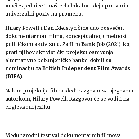
moći zajednice i mašte da lokalnu ideju pretvori u
univerzalni poziv na promenu.
Hilary Powell i Dan Edelstyn čine duo posvećen
dokumentarnom filmu, konceptualnoj umetnosti i
političkom aktivizmu. Za film
Bank Job
(2021), koji
prati njihov aktivistički projekat osnivanja
alternativne pobunjeničke banke, dobili su
nominaciju za
British Independent Film Awards
(BIFA)
.
Nakon projekcije filma sledi razgovor sa njegovom
autorkom,
Hilary Powell
. Razgovor će se voditi na
engleskom jeziku.
Međunarodni festival dokumentarnih filmova