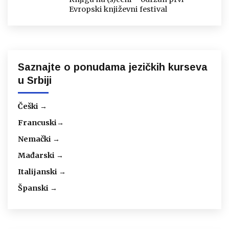
Evropski književni festival
Saznajte o ponudama jezičkih kurseva
u Srbiji
Češki →
Francuski→
Nemački →
Mađarski →
Italijanski →
Španski →