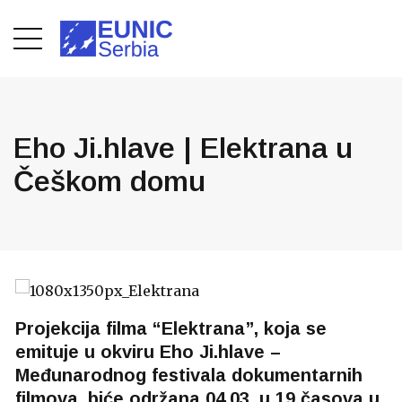
Eho Ji.hlave | Elektrana u
Češkom domu
Projekcija filma “Elektrana”, koja se
emituje u okviru Eho Ji.hlave –
Međunarodnog festivala dokumentarnih
filmova, biće održana 04.03. u 19 časova u