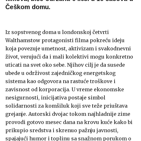
Češkom domu.
Iz sopstvenog doma u londonskoj četvrti
Walthamstow protagonisti filma pokreću ideju
koja povezuje umetnost, aktivizam i svakodnevni
život, verujući da i mali kolektivi mogu konkretno
uticati na svet oko sebe. Njihov cilj je da susede
ubede u održivost zajedničkog energetskog
sistema kao odgovora na rastuće troškove i
zavisnost od korporacija. U vreme ekonomske
nesigurnosti, inicijativa postaje simbol
solidarnosti za komšiluk koji sve teže priuštava
grejanje. Autorski dvojac tokom najhladnije zime
provodi gotovo mesec dana na krovu kuće kako bi
prikupio sredstva i skrenuo pažnju javnosti,
spajajući humor i toplinu sa snažnom porukom o