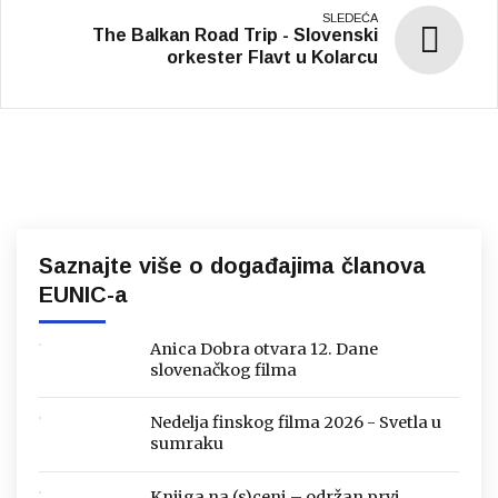
The Balkan Road Trip - Slovenski
orkester Flavt u Kolarcu
Saznajte više o događajima članova
EUNIC-a
Anica Dobra otvara 12. Dane
slovenačkog filma
Nedelja finskog filma 2026 - Svetla u
sumraku
Knjiga na (s)ceni – održan prvi