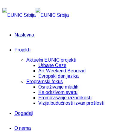
Naslovna
Projekti
Aktuelni EUNIC projekti
Urbane Oaze
Art Weekend Beograd
Evropski dan jezika
Programski fokus
Osnaživanje mladih
Ka održivom svetu
Promovisanje raznolikosti
Vizija budućnosti izvan prošlosti
Događaji
O nama