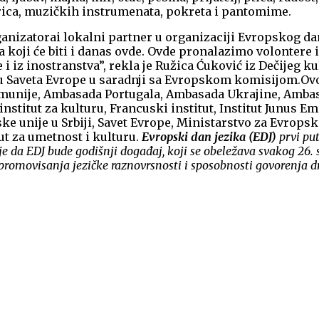
 igrica, muzičkih instrumenata, pokreta i pantomime.
organizatorai lokalni partner u organizaciji Evropskog 
 koji će biti i danas ovde. Ovde pronalazimo volontere
 iz inostranstva”, rekla je Ružica Ćuković iz Dečijeg k
vu Saveta Evrope u saradnji sa Evropskom komisijom.
Ovo
nije, Ambasada Portugala, Ambasada Ukrajine, Ambasad
titut za kulturu, Francuski institut, Institut Junus Emr
ske unije u Srbiji, Savet Evrope, Ministarstvo za Evrops
ut za umetnost i kulturu.
Evropski dan jezika (EDJ)
prvi pu
e da EDJ bude godišnji događaj, koji se obeležava svakog 26. 
 promovisanja jezičke raznovrsnosti i sposobnosti govorenja d