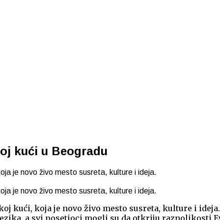
oj kući u Beogradu
ja je novo živo mesto susreta, kulture i ideja.
ja je novo živo mesto susreta, kulture i ideja.
j kući, koja je novo živo mesto susreta, kulture i ideja
ezika, a svi posetioci mogli su da otkriju raznolikosti E