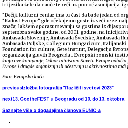
tri jezika žele da nauče te reči uz pomoć asocijacija,
“Dečiji kulturni centar ima tu čast da bude jedan od 
“Radost Evrope” gde očekujemo goste iz većine zemalja
značaj lakšem sporazumevanju sa gostima iz dijaspore i
septembra svake godine, od 2001. godine, na inicijati
Ambasada Slovenije, Ambasada Švedske, Ambasada Rumu
Ambasada Poljske, Collegium Hungaricum, Italijanski ins
Foundation for culture, Gete institut, Delegacija Evrop
organizacija gluvih Beograda i Evropski romski instit
kraju ove kampanje, Odbor ministara Saveta Evrope odlučio j
Evrope i drugde organizuju ili učestvuju u aktivnostima radi
Foto: Evropska kuća
previous
Izložba fotografija "Različiti svetovi 2023"
next
13. GoetheFEST u Beogradu od 10. do 13. oktobra
Saznajte više o događajima članova EUNIC-a