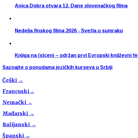
Anica Dobra otvara 12. Dane slovenačkog filma
Nedelja finskog filma 2026 - Svetla u sumraku
Knjiga na (s)ceni – održan prvi Evropski književni fe
Saznajte o ponudama jezičkih kurseva u Srbiji
Češki →
Francuski→
Nemački →
Mađarski →
Italijanski →
Španski →