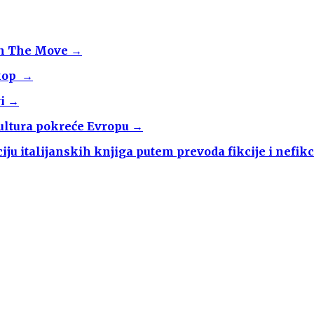
 On The Move →
skop →
vi →
Kultura pokreće Evropu →
ju italijanskih knjiga putem prevoda fikcije i nefikc