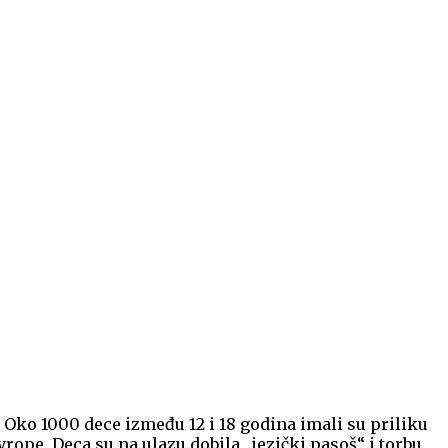
. Oko 1000 dece između 12 i 18 godina imali su priliku
vrope. Deca su na ulazu dobila „jezički pasoš“ i torbu,