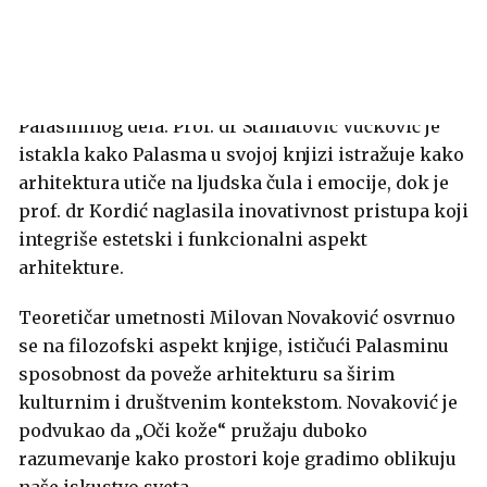
umetnosti koja uključuje sva čula.
Nakon
ambasadora, prisutnima su se obratili prof. dr
Slavica Stamatović Vučković i prof. dr Milena
Kordić, koje su iznele svoje stručno viđenje značaja
Palasminog dela. Prof. dr Stamatović Vučković je
istakla kako Palasma u svojoj knjizi istražuje kako
arhitektura utiče na ljudska čula i emocije, dok je
prof. dr Kordić naglasila inovativnost pristupa koji
integriše estetski i funkcionalni aspekt
arhitekture.
Teoretičar umetnosti Milovan Novaković osvrnuo
se na filozofski aspekt knjige, ističući Palasminu
sposobnost da poveže arhitekturu sa širim
kulturnim i društvenim kontekstom. Novaković je
podvukao da „Oči kože“ pružaju duboko
razumevanje kako prostori koje gradimo oblikuju