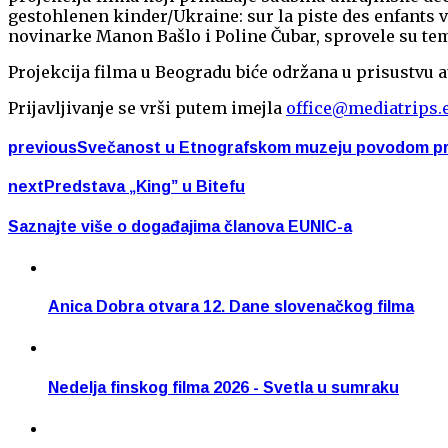
gestohlenen kinder/Ukraine: sur la piste des enfants v
novinarke Manon Bašlo i Poline Čubar, sprovele su tem
Projekcija filma u Beogradu biće održana u prisustvu 
Prijavljivanje se vrši putem imejla
office@mediatrips.
previous
Svečanost u Etnografskom muzeju povodom pred
next
Predstava „King” u Bitefu
Saznajte više o događajima članova EUNIC-a
Anica Dobra otvara 12. Dane slovenačkog filma
Nedelja finskog filma 2026 - Svetla u sumraku