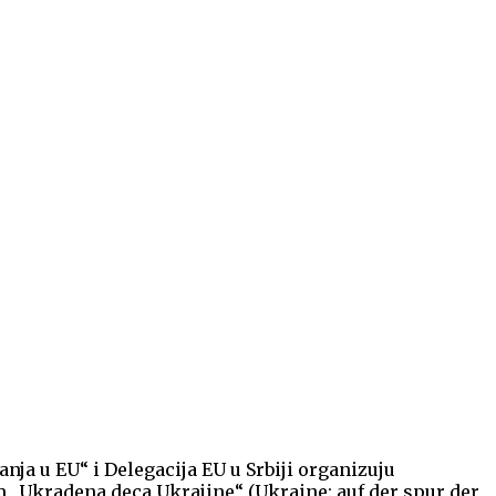
ja u EU“ i Delegacija EU u Srbiji organizuju
lm „Ukradena deca Ukrajine“ (Ukraine: auf der spur der