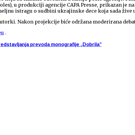
oles), u produkciji agencije CAPA Presse, prikazan je n
eljnu istragu o sudbini ukrajinske dece koja sada žive
autorki. Nakon projekcije biće održana moderirana debat
eu
.
stavljanja prevoda monografije „Dobrila”