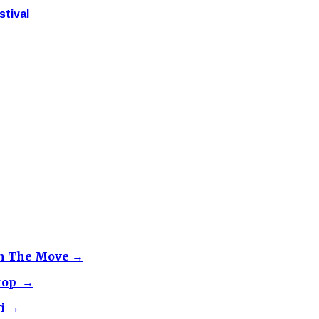
stival
 On The Move →
skop →
vi →