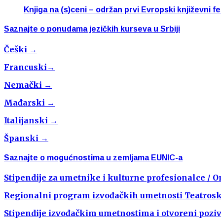
Knjiga na (s)ceni – održan prvi Evropski književni fe
Saznajte o ponudama jezičkih kurseva u Srbiji
Češki →
Francuski→
Nemački →
Mađarski →
Italijanski →
Španski →
Saznajte o mogućnostima u zemljama EUNIC-a
Stipendije za umetnike i kulturne profesionalce /
Regionalni program izvođačkih umetnosti Teatro
Stipendije izvođačkim umetnostima i otvoreni pozi