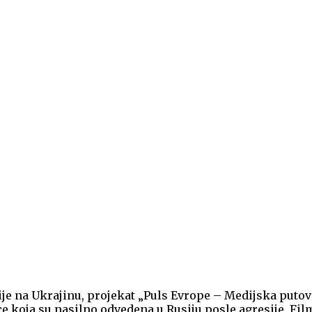
e na Ukrajinu, projekat „Puls Evrope – Medijska putovan
ce koja su nasilno odvedena u Rusiju posle agresije. Fi