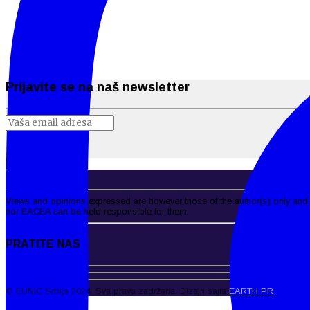
Prijavite se na naš newsletter
Views and opinions expressed are however those of the author(s) only and 
nor EACEA can be held responsible for them.
PRATITE NAS
© EUNIC Srbija 2024. Sva prava zadržana. Dizajn sajta
EARTH PR