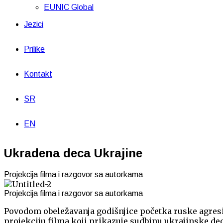
EUNIC Global
Jezici
Prilike
Kontakt
SR
EN
Ukradena deca Ukrajine
Projekcija filma i razgovor sa autorkama
Projekcija filma i razgovor sa autorkama
Povodom obeležavanja godišnjice početka ruske agresij
projekciju filma koji prikazuje sudbinu ukrajinske de