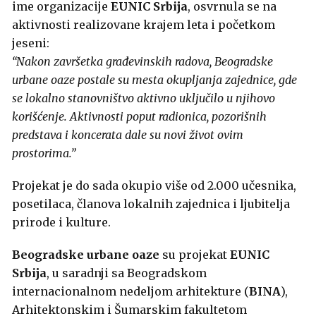
ime organizacije
EUNIC Srbija
, osvrnula se na
aktivnosti realizovane krajem leta i početkom
jeseni:
“Nakon završetka građevinskih radova, Beogradske
urbane oaze postale su mesta okupljanja zajednice, gde
se lokalno stanovništvo aktivno uključilo u njihovo
korišćenje. Aktivnosti poput radionica, pozorišnih
predstava i koncerata dale su novi život ovim
prostorima.”
Projekat je do sada okupio više od 2.000 učesnika,
posetilaca, članova lokalnih zajednica i ljubitelja
prirode i kulture.
Beogradske urbane oaze
su projekat
EUNIC
Srbija
, u saradnji sa Beogradskom
internacionalnom nedeljom arhitekture (
BINA
),
Arhitektonskim i Šumarskim fakultetom