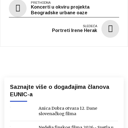
Koncerti u okviru projekta
Beogradske urbane oaze
Portreti Irene Herak
Saznajte više o događajima članova
EUNIC-a
Anica Dobra otvara 12. Dane
slovenačkog filma
Nedelja finskog filma 2026 - Svetla u