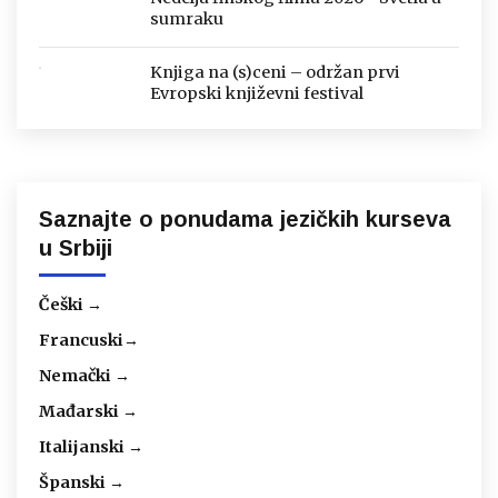
sumraku
Knjiga na (s)ceni – održan prvi
Evropski književni festival
Saznajte o ponudama jezičkih kurseva
u Srbiji
Češki →
Francuski→
Nemački →
Mađarski →
Italijanski →
Španski →