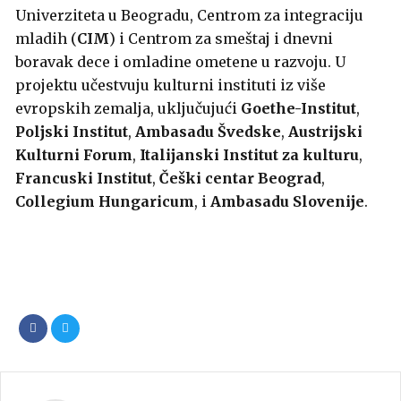
Univerziteta u Beogradu, Centrom za integraciju
mladih (
CIM
) i Centrom za smeštaj i dnevni
boravak dece i omladine ometene u razvoju. U
projektu učestvuju kulturni instituti iz više
evropskih zemalja, uključujući
Goethe-Institut
,
Poljski Institut
,
Ambasadu Švedske
,
Austrijski
Kulturni Forum
,
Italijanski Institut za kulturu
,
Francuski Institut
,
Češki centar Beograd
,
Collegium Hungaricum
, i
Ambasadu Slovenije
.