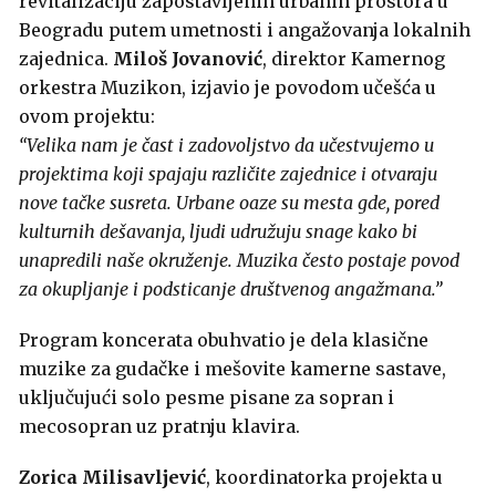
revitalizaciju zapostavljenih urbanih prostora u
Beogradu putem umetnosti i angažovanja lokalnih
zajednica.
Miloš Jovanović
, direktor Kamernog
orkestra Muzikon, izjavio je povodom učešća u
ovom projektu:
“Velika nam je čast i zadovoljstvo da učestvujemo u
projektima koji spajaju različite zajednice i otvaraju
nove tačke susreta. Urbane oaze su mesta gde, pored
kulturnih dešavanja, ljudi udružuju snage kako bi
unapredili naše okruženje. Muzika često postaje povod
za okupljanje i podsticanje društvenog angažmana.”
Program koncerata obuhvatio je dela klasične
muzike za gudačke i mešovite kamerne sastave,
uključujući solo pesme pisane za sopran i
mecosopran uz pratnju klavira.
Zorica Milisavljević
, koordinatorka projekta u